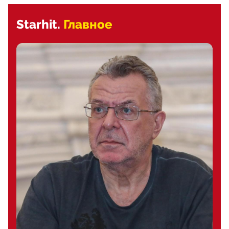
Starhit.
Главное