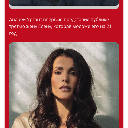
Андрей Ургант впервые представил публике
третью жену Елену, которая моложе его на 21
год