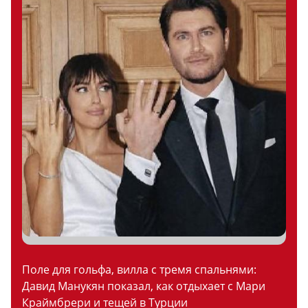
Поле для гольфа, вилла с тремя спальнями:
Давид Манукян показал, как отдыхает с Мари
Краймбрери и тещей в Турции