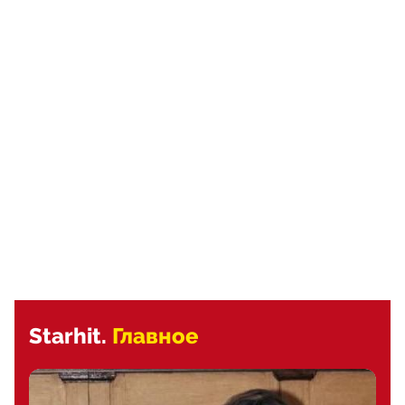
Starhit.
Главное