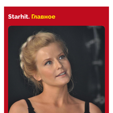
Starhit.
Главное