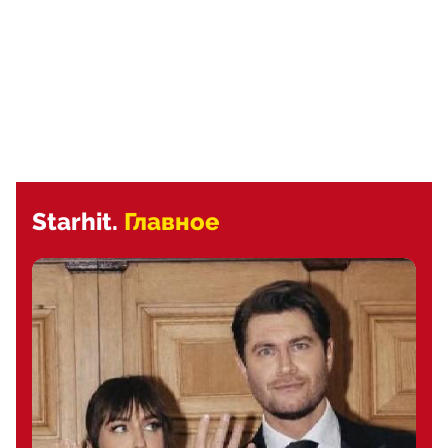
Starhit.
Главное