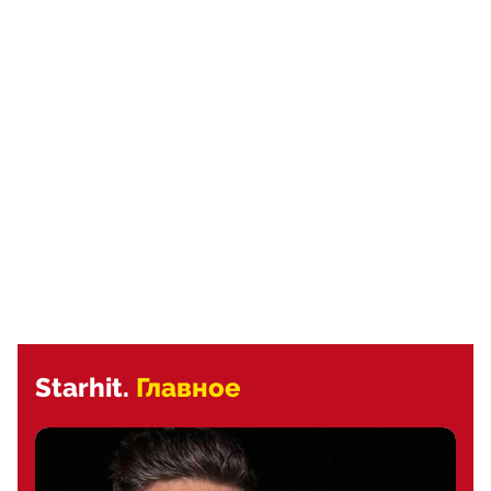
Starhit.
Главное