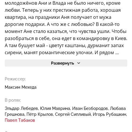
молодожёнов Ани и Влада не было ничего, кроме
любви. Теперь у них престижная работа, хорошая
квартира, на праздники Аня получает от мужа
дорогие подарки. А что же с любовью? В какой-то
момент Ане стало казаться, что чувства ушли. Чтобы
разобраться в себе, она едет в командировку в Киев.
А там бушует май - цветут каштаны, дурманит запах
сирени, манят романтические улочки. И рядом ...
Развернуть
Режиссер:
Максим Мехеда
В ролях:
Эльдар Лебедев
Юлия Маврина
Иван Безбородов
Любава
Грешнова
Пётр Крылов
Сергей Сипливый
Игорь Рубашкин
Павел Табаков