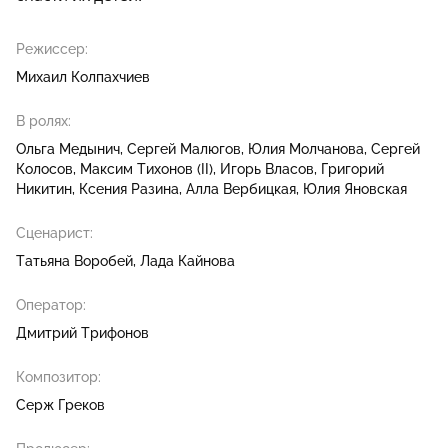
Режиссер:
Михаил Колпахчиев
В ролях:
Ольга Медынич
Сергей Малюгов
Юлия Молчанова
Сергей
Колосов
Максим Тихонов (II)
Игорь Власов
Григорий
Никитин
Ксения Разина
Алла Вербицкая
Юлия Яновская
Сценарист:
Татьяна Воробей
Лада Кайнова
Оператор:
Дмитрий Трифонов
Композитор:
Серж Греков