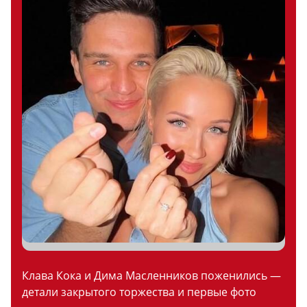
Клава Кока и Дима Масленников поженились —
детали закрытого торжества и первые фото