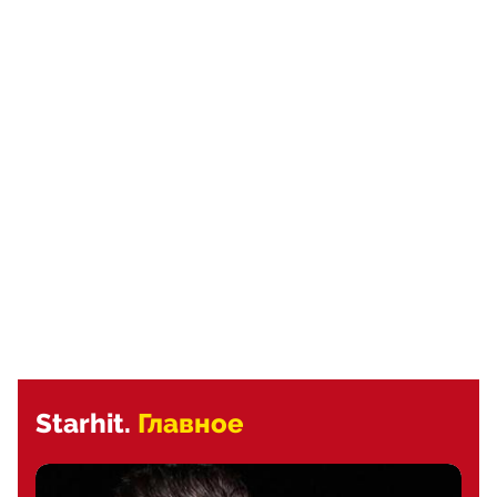
Starhit.
Главное