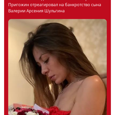
Пригожин отреагировал на банкротство сына
Валерии Арсения Шульгина