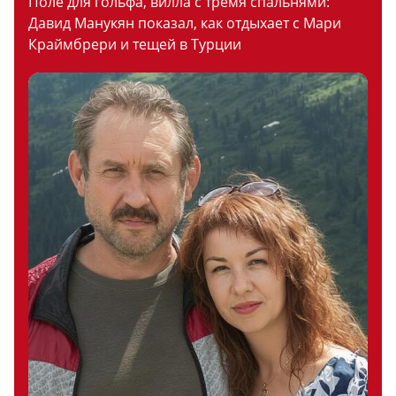
Поле для гольфа, вилла с тремя спальнями:
Давид Манукян показал, как отдыхает с Мари
Краймбрери и тещей в Турции