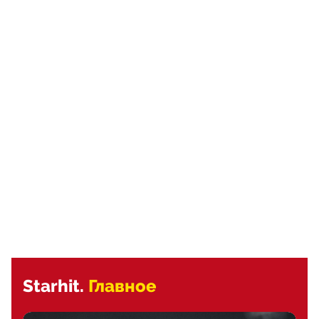
Starhit.
Главное