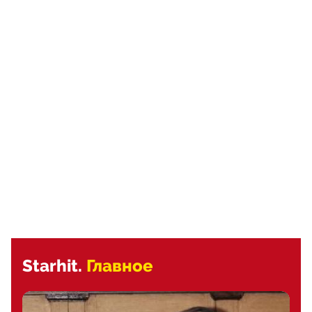
Starhit.
Главное