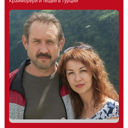
Краймбрери и тещей в Турции