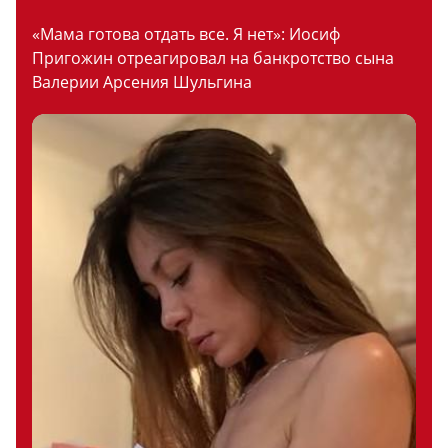
«Мама готова отдать все. Я нет»: Иосиф
Пригожин отреагировал на банкротство сына
Валерии Арсения Шульгина