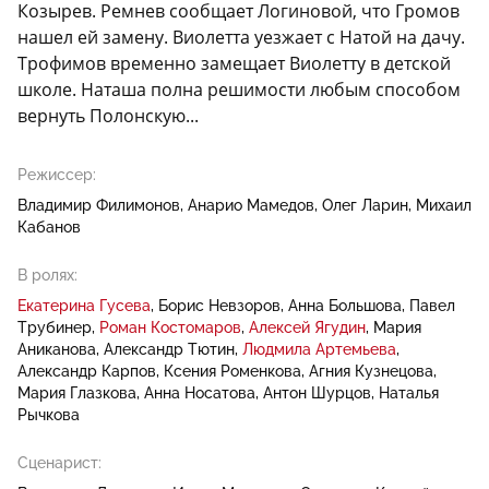
Козырев. Ремнев сообщает Логиновой, что Громов
нашел ей замену. Виолетта уезжает с Натой на дачу.
Трофимов временно замещает Виолетту в детской
школе. Наташа полна решимости любым способом
вернуть Полонскую...
Режиссер:
Владимир Филимонов
Анарио Мамедов
Олег Ларин
Михаил
Кабанов
В ролях:
Екатерина Гусева
Борис Невзоров
Анна Большова
Павел
Трубинер
Роман Костомаров
Алексей Ягудин
Мария
Аниканова
Александр Тютин
Людмила Артемьева
Александр Карпов
Ксения Роменкова
Агния Кузнецова
Мария Глазкова
Анна Носатова
Антон Шурцов
Наталья
Рычкова
Сценарист: