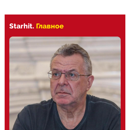
Starhit.
Главное