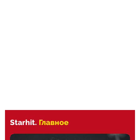
Starhit.
Главное