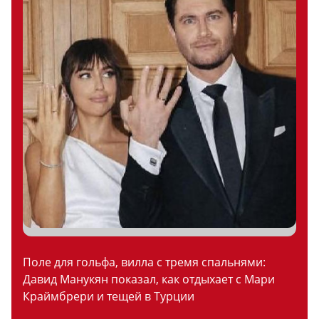
Поле для гольфа, вилла с тремя спальнями:
Давид Манукян показал, как отдыхает с Мари
Краймбрери и тещей в Турции