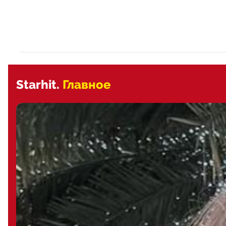
Starhit.
Главное