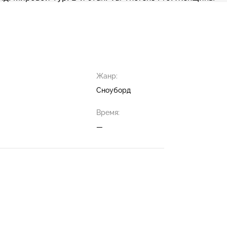
Жанр:
Сноуборд
Время:
—