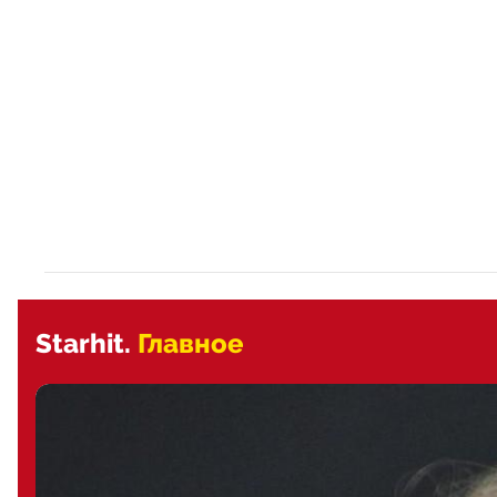
Starhit.
Главное