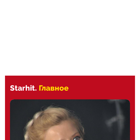
Starhit.
Главное