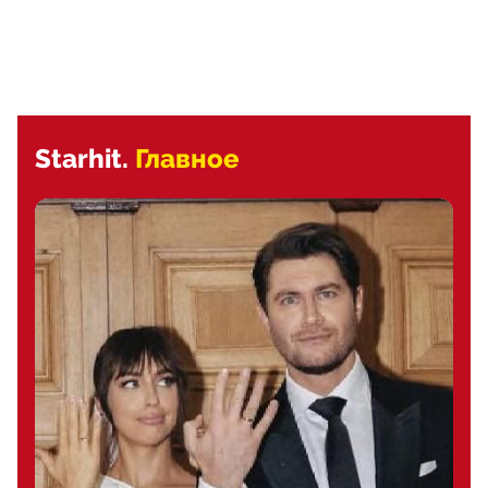
Starhit.
Главное