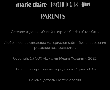
Сетевое издание «Онлайн журнал StarHit (СтарХит)»
Любое воспроизведение материалов сайта без разрешения
редакции воспрещается.
Copyright (с) ООО «Шкулёв Медиа Холдинг», 2026.
Поставщик программы передач - «
Сервис-ТВ
»
Рекомендательные технологии