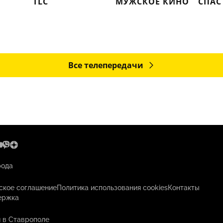
TLC
МУЖСКОЕ КИНО
СПАС
Все телепередачи
рода
ское соглашение
Политика использования cookies
Контакты
ержка
 в Ставрополе