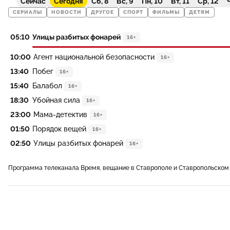
Сейчас
Сегодня
Сб, 8
Вс, 9
Пн, 10
Вт, 11
Ср, 12
Ч
СЕРИАЛЫ
НОВОСТИ
ДРУГОЕ
СПОРТ
ФИЛЬМЫ
ДЕТЯМ
05:10
Улицы разбитых фонарей
16+
10:00
Агент национальной безопасности
16+
13:40
Побег
16+
15:40
Балабол
16+
18:30
Убойная сила
16+
23:00
Мама-детектив
16+
01:50
Порядок вещей
16+
02:50
Улицы разбитых фонарей
16+
Программа телеканала Время, вещание в Ставрополе и Ставропольском