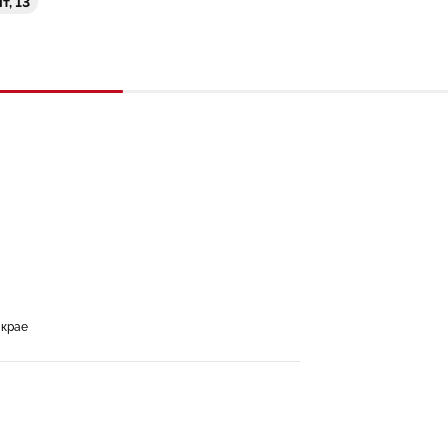
т, 13
 крае