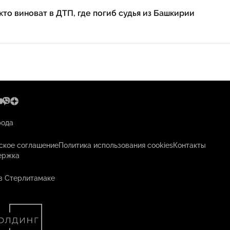
кто виноват в ДТП, где погиб судья из Башкирии
рода
ское соглашение
Политика использования cookies
Контакты
ержка
в Стерлитамаке