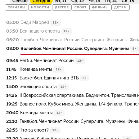
Сейчас
Сегодня
Вт, 11
Ср, 12
Чт, 13
Пт, 14
Сб, 15
СЕРИАЛЫ
НОВОСТИ
ДРУГОЕ
СПОРТ
ФИЛЬМЫ
ДЕТЯМ
05:00
Энди Маррей
12+
05:50
Век нашего спорта
12+
06:20
Гандбол. Чемпионат России. Суперлига. Женщины. Фин
08:00
Волейбол. Чемпионат России. Суперлига. Мужчины
6+
09:45
Регби. Чемпионат России
12+
11:45
Команда мечты
12+
12:15
Баскетбол. Единая лига ВТБ
6+
14:00
Эволюция спорта
12+
14:25
II Всероссийская спартакиада. Бадминтон. Трансляция 
19:25
Водное поло. Кубок мира. Женщины. 1/4 финала. Транс
20:40
Команда мечты
12+
21:10
Гандбол. Чемпионат России. Суперлига. Мужчины. Фина
22:55
Что за спорт?
12+
23:20
Хоккей. Кубок Александра Овечкина. Гала-матч
12+