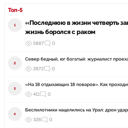
Топ-5
«Последнюю в жизни четверть зак
1
жизнь боролся с раком
5887
0
Север бедный, юг богатый: журналист проех
2
2872
0
«На 18 отдыхающих 18 поваров». Как проходи
3
411
0
Беспилотники нацелились на Урал: дрон удар
4
328
0