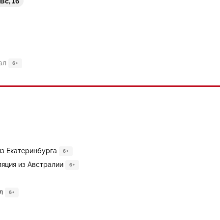
Вс, 16
ал
6+
из Екатеринбурга
6+
ляция из Австралии
6+
л
6+