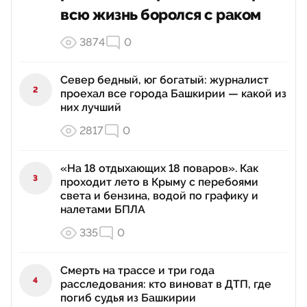
всю жизнь боролся с раком
3874
0
Север бедный, юг богатый: журналист
2
проехал все города Башкирии — какой из
них лучший
2817
0
«На 18 отдыхающих 18 поваров». Как
3
проходит лето в Крыму с перебоями
света и бензина, водой по графику и
налетами БПЛА
335
0
Смерть на трассе и три года
4
расследования: кто виноват в ДТП, где
погиб судья из Башкирии