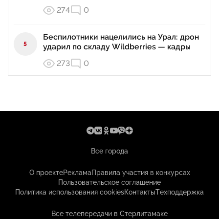
274
0
Беспилотники нацелились на Урал: дрон
5
ударил по складу Wildberries — кадры
273
0
Все города
О проекте
Реклама
Правила участия в конкурсах
Пользовательское соглашение
Политика использования cookies
Контакты
Техподдержка
Все телепередачи в Стерлитамаке