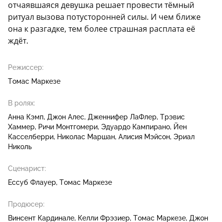
отчаявшаяся девушка решает провести тёмный
ритуал вызова потусторонней силы. И чем ближе
она к разгадке, тем более страшная расплата её
ждёт.
Режиссер:
Томас Маркезе
В ролях:
Анна Кэмп
Джон Алес
Дженнифер ЛаФлер
Трэвис
Хаммер
Ричи Монтгомери
Эдуардо Кампирано
Йен
Касселберри
Николас Маршан
Алисия Мэйсон
Эриал
Николь
Сценарист:
Ессуб Флауер
Томас Маркезе
Продюсер:
Винсент Кардинале
Келли Фрэзиер
Томас Маркезе
Джон