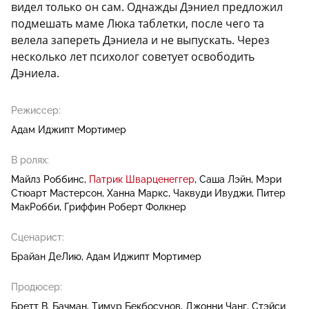
видел только он сам. Однажды Дэниел предложил
подмешать маме Люка таблетки, после чего та
велела запереть Дэниела и не выпускать. Через
несколько лет психолог советует освободить
Дэниела.
Режиссер:
Адам Иджипт Мортимер
В ролях:
Майлз Роббинс
Патрик Шварценеггер
Саша Лэйн
Мэри
Стюарт Мастерсон
Ханна Маркс
Чаквуди Ивуджи
Питер
МакРобби
Гриффин Роберт Фолкнер
Сценарист:
Брайан ДеЛию
Адам Иджипт Мортимер
Продюсер:
Бретт В. Бачман
Тимур Бекбосунов
Джонни Чанг
Стэйси