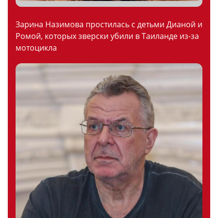
Зарина Назимова простилась с детьми Дианой и
Ромой, которых зверски убили в Таиланде из-за
мотоцикла