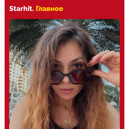
Starhit.
Главное