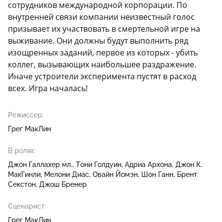
сотрудников международной корпорации. По
внутренней связи компании неизвестный голос
призывает их участвовать в смертельной игре на
выживание. Они должны будут выполнить ряд
изощренных заданий, первое из которых - убить
коллег, вызывающих наибольшее раздражение.
Иначе устроители эксперимента пустят в расход
всех. Игра началась!
Режиссер:
Грег МакЛин
В ролях:
Джон Галлахер мл.
Тони Голдуин
Адриа Архона
Джон К.
МакГинли
Мелони Диас
Овайн Йомэн
Шон Ганн
Брент
Секстон
Джош Бренер
Сценарист:
Грег МакЛин