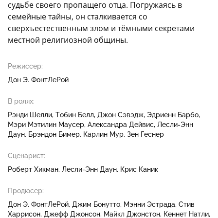
судьбе своего пропащего отца. Погружаясь в
семейные тайны, он сталкивается со
сверхъестественным злом и тёмными секретами
местной религиозной общины.
Режиссер:
Дон Э. ФонтЛеРой
В ролях:
Рэнди Шелли
Тобин Белл
Джон Сэвэдж
Эдриенн Барбо
Мэри Мэтилин Маусер
Александра Дейвис
Лесли-Энн
Даун
Брэндон Бимер
Карлин Мур
Зен Геснер
Сценарист:
Роберт Хикман
Лесли-Энн Даун
Крис Каник
Продюсер:
Дон Э. ФонтЛеРой
Джим Бонутто
Мэнни Эстрада
Стив
Харрисон
Джефф Джонсон
Майкл Джонстон
Кеннет Натли