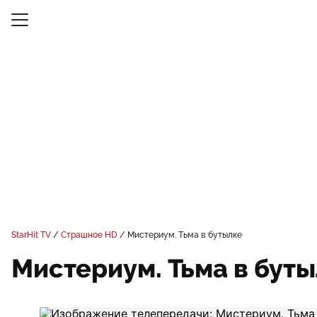
StarHit TV
Страшное HD
Мистериум. Тьма в бутылке
Мистериум. Тьма в бут