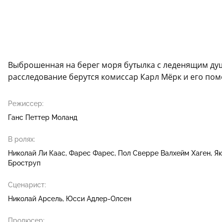
Выброшенная на берег моря бутылка с леденящим душ
расследование берутся комиссар Карл Мёрк и его по
Режиссер:
Ганс Петтер Моланд
В ролях:
Николай Ли Каас
Фарес Фарес
Пол Сверре Валхейм Хаген
Я
Броструп
Сценарист:
Николай Арсель
Юсси Адлер-Олсен
Продюсер: