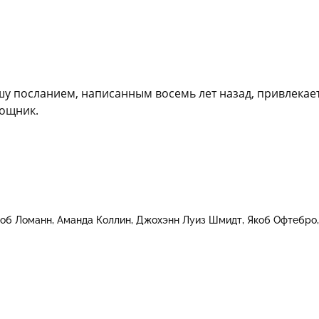
у посланием, написанным восемь лет назад, привлекает
мощник.
коб Ломанн
Аманда Коллин
Джохэнн Луиз Шмидт
Якоб Офтебро