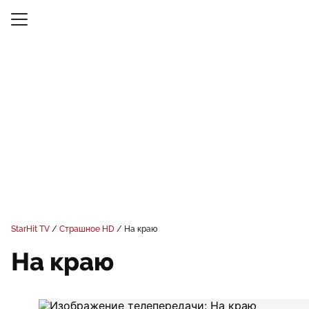
StarHit TV
Страшное HD
На краю
На краю