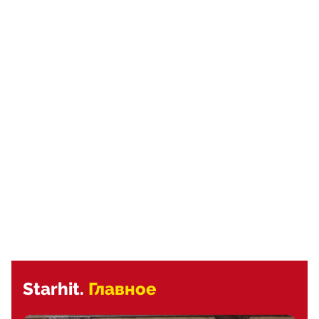
Starhit.
Главное