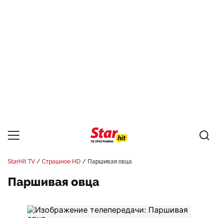
StarHit TV
Страшное HD
Паршивая овца
Паршивая овца