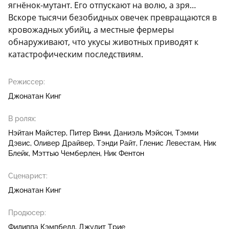
ягнёнок-мутант. Его отпускают на волю, а зря…
Вскоре тысячи безобидных овечек превращаются в
кровожадных убийц, а местные фермеры
обнаруживают, что укусы животных приводят к
катастрофическим последствиям.
Режиссер:
Джонатан Кинг
В ролях:
Нэйтан Майстер
Питер Вини
Даниэль Мэйсон
Тэмми
Дэвис
Оливер Драйвер
Тэнди Райт
Гленис Левестам
Ник
Блейк
Мэттью Чемберлен
Ник Фентон
Сценарист:
Джонатан Кинг
Продюсер:
Филиппа Кэмпбелл
Джудит Трие