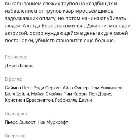
выкапыванием свежих трупов на кладбищах и
избавлением от трупов квартиросъёмщиков,
задолжавших оплату, но потом начинают убивать
людей. А когда Берк знакомится с Джинни, молодой
актрисой, остро нуждающейся в деньгах для своей
постановки, убийств становится еще больше.
Режиссер:
Джон Лэндис
В ролях:
Саймон Пегг
Энди Серкис
Айла Фишер
Том Уилкинсон
Билл Бэйли
Майкл Смайли
Тим Карри
Пол Дэвис
Кристиан Брассингтон
Гэбриэлль Дауни
Сценарист:
Пьерс Эшворт
Ник Муркрофт
Оператор: