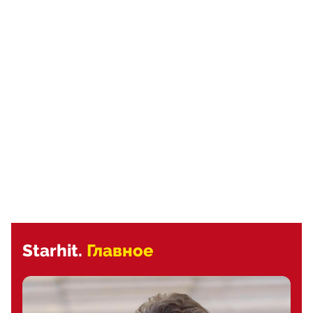
Starhit.
Главное