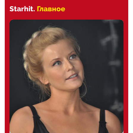
Starhit.
Главное