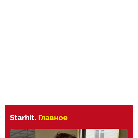
Starhit.
Главное