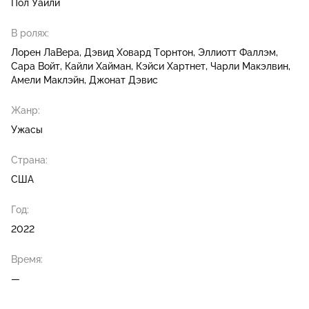
Пол Уайли
В ролях:
Лорен ЛаВера
Дэвид Ховард Торнтон
Эллиотт Фаллэм
Сара Войт
Кайли Хайман
Кэйси Хартнет
Чарли Макэлвин
Амели Маклэйн
Джонат Дэвис
Жанр:
Ужасы
Страна:
США
Год:
2022
Время:
—