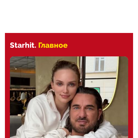
Starhit.
Главное