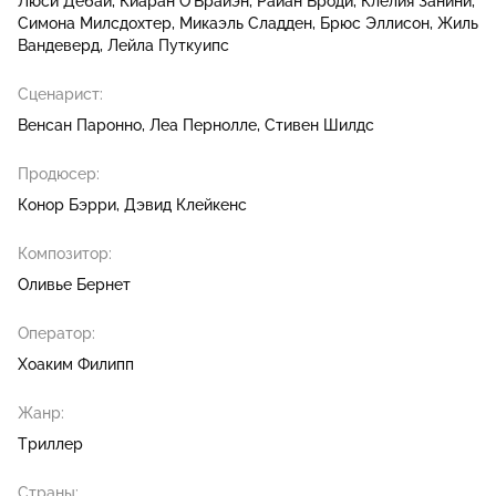
Люси Дебай
Киаран О'Брайэн
Райан Броди
Клелия Занини
Симона Милсдохтер
Микаэль Сладден
Брюс Эллисон
Жиль
Вандеверд
Лейла Путкуипс
Сценарист:
Венсан Паронно
Леа Пернолле
Стивен Шилдс
Продюсер:
Конор Бэрри
Дэвид Клейкенс
Композитор:
Оливье Бернет
Оператор:
Хоаким Филипп
Жанр:
Триллер
Страны: