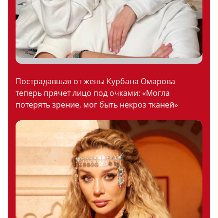
Пострадавшая от жены Курбана Омарова
теперь прячет лицо под очками: «Могла
потерять зрение, мог быть некроз тканей»