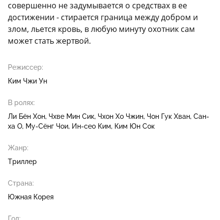
совершенно не задумывается о средствах в ее
достижении - стирается граница между добром и
злом, льется кровь, в любую минуту охотник сам
может стать жертвой.
Режиссер:
Ким Чжи Ун
В ролях:
Ли Бён Хон
Чхве Мин Сик
Чхон Хо Чжин
Чон Гук Хван
Сан-
ха О
Му-Сёнг Чои
Ин-сео Ким
Ким Юн Сок
Жанр:
Триллер
Страна:
Южная Корея
Год: