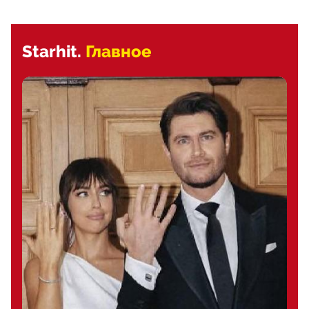
Starhit.
Главное