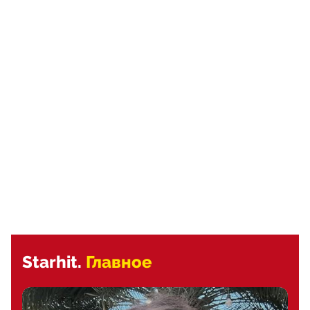
Starhit.
Главное