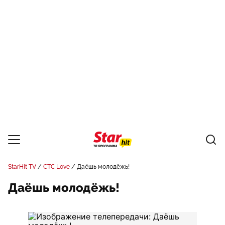
StarHit TV
СТС Love
Даёшь молодёжь!
Даёшь молодёжь!