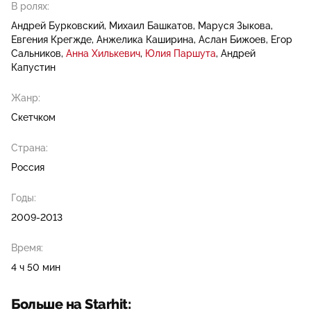
В ролях:
Андрей Бурковский
Михаил Башкатов
Маруся Зыкова
Евгения Крегжде
Анжелика Каширина
Аслан Бижоев
Егор
Сальников
Анна Хилькевич
Юлия Паршута
Андрей
Капустин
Жанр:
Скетчком
Страна:
Россия
Годы:
2009-2013
Время:
4 ч 50 мин
Больше на Starhit: