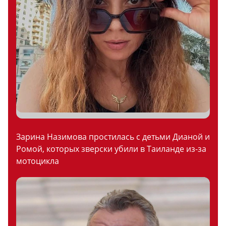
Зарина Назимова простилась с детьми Дианой и
Ромой, которых зверски убили в Таиланде из-за
мотоцикла