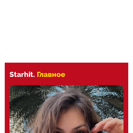
Starhit.
Главное