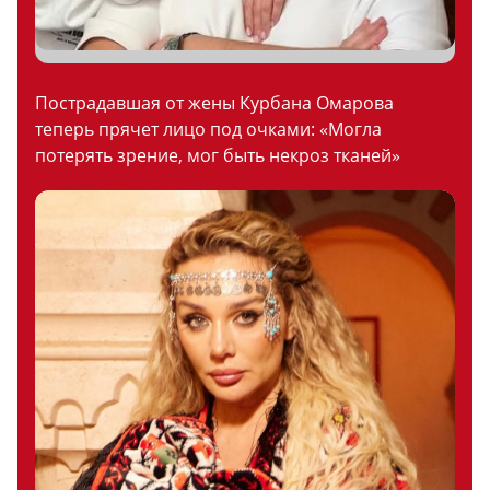
Пострадавшая от жены Курбана Омарова
теперь прячет лицо под очками: «Могла
потерять зрение, мог быть некроз тканей»