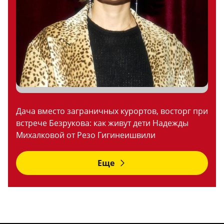
Дача вместо заграничных курортов, восторг при
встрече Безрукова: как живут дети Надежды
Михалковой от Резо Гигинеишвили
Еще