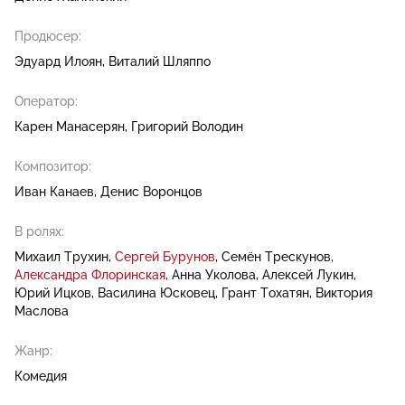
Продюсер:
Эдуард Илоян
Виталий Шляппо
Оператор:
Карен Манасерян
Григорий Володин
Композитор:
Иван Канаев
Денис Воронцов
В ролях:
Михаил Трухин
Сергей Бурунов
Семён Трескунов
Александра Флоринская
Анна Уколова
Алексей Лукин
Юрий Ицков
Василина Юсковец
Грант Тохатян
Виктория
Маслова
Жанр:
Комедия