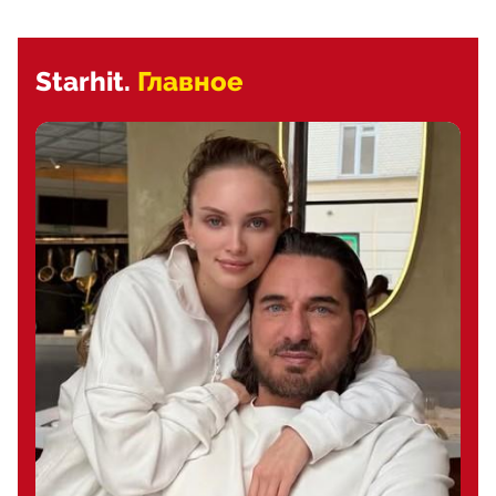
Starhit.
Главное