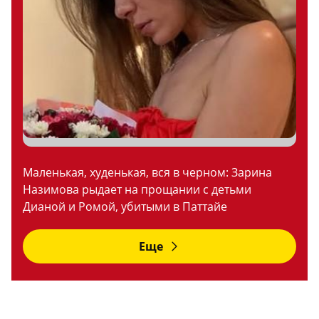
Маленькая, худенькая, вся в черном: Зарина
Назимова рыдает на прощании с детьми
Дианой и Ромой, убитыми в Паттайе
Еще