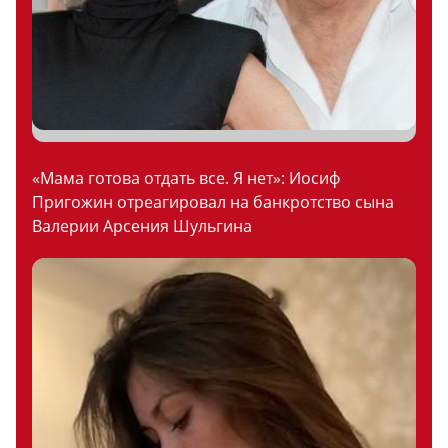
«Мама готова отдать все. Я нет»: Иосиф
Пригожин отреагировал на банкротство сына
Валерии Арсения Шульгина