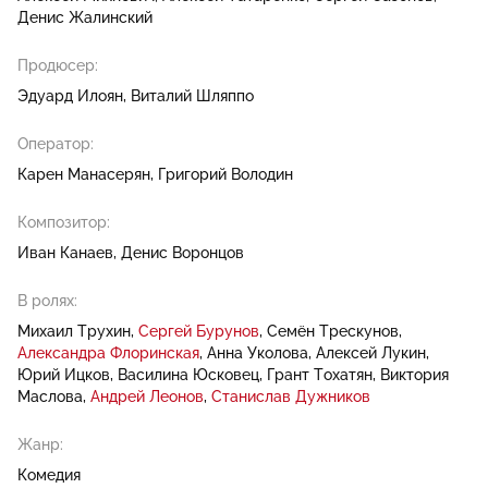
Денис Жалинский
Продюсер:
Эдуард Илоян
Виталий Шляппо
Оператор:
Карен Манасерян
Григорий Володин
Композитор:
Иван Канаев
Денис Воронцов
В ролях:
Михаил Трухин
Сергей Бурунов
Семён Трескунов
Александра Флоринская
Анна Уколова
Алексей Лукин
Юрий Ицков
Василина Юсковец
Грант Тохатян
Виктория
Маслова
Андрей Леонов
Станислав Дужников
Жанр:
Комедия