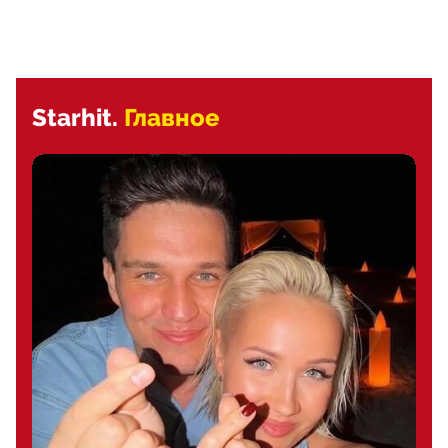
Starhit.
Главное