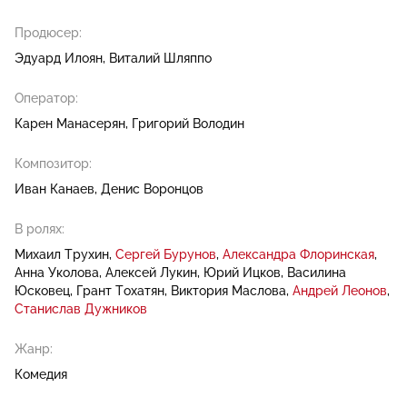
Продюсер:
Эдуард Илоян
Виталий Шляппо
Оператор:
Карен Манасерян
Григорий Володин
Композитор:
Иван Канаев
Денис Воронцов
В ролях:
Михаил Трухин
Сергей Бурунов
Александра Флоринская
Анна Уколова
Алексей Лукин
Юрий Ицков
Василина
Юсковец
Грант Тохатян
Виктория Маслова
Андрей Леонов
Станислав Дужников
Жанр:
Комедия