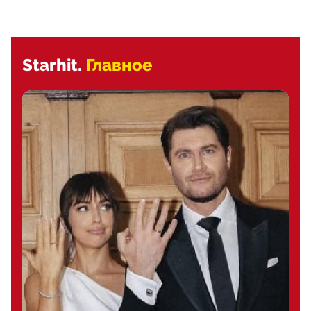
Starhit.
Главное