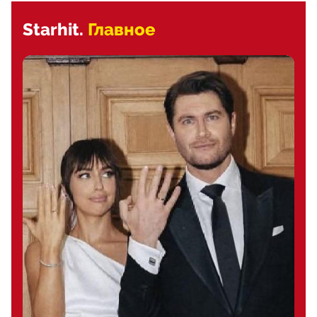
Starhit.
Главное