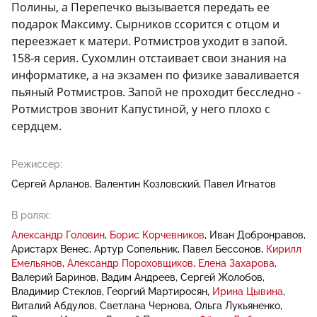
Полины, а Перепечко вызывается передать ее
подарок Максиму. Сырников ссорится с отцом и
переезжает к матери. Ротмистров уходит в запой.
158-я серия. Сухомлин отстаивает свои знания на
информатике, а на экзамен по физике заваливается
пьяный Ротмистров. Запой не проходит бесследно -
Ротмистров звонит Капустиной, у него плохо с
сердцем.
Режиссер:
Сергей Арланов
Валентин Козловский
Павел Игнатов
В ролях:
Александр Головин
Борис Корчевников
Иван Добронравов
Аристарх Венес
Артур Сопельник
Павел Бессонов
Кирилл
Емельянов
Александр Пороховщиков
Елена Захарова
Валерий Баринов
Вадим Андреев
Сергей Жолобов
Владимир Стеклов
Георгий Мартиросян
Ирина Цывина
Виталий Абдулов
Светлана Чернова
Ольга Лукьяненко