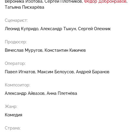
Вероника Изотова
Сергей Плотников
Фёдор Добронравов
Татьяна Пискарёва
Сценарист:
Леонид Купридо
Александр Тыкун
Сергей Олехник
Продюсер:
Вячеслав Муругов
Константин Кикичев
Оператор:
Павел Игнатов
Максим Белоусов
Андрей Баранов
Композитор:
Александр Айвазов
Анна Плетнёва
Жанр:
Комедия
Страна: