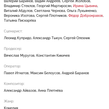
Валерий Баринов
Вадим Андреев
Сергей Жолобов
Владимир Стеклов
Георгий Мартиросян
Ирина Цывина
Виталий Абдулов
Светлана Чернова
Ольга Лукьяненко
Вероника Изотова
Сергей Плотников
Фёдор Добронравов
Татьяна Пискарёва
Сценарист:
Леонид Купридо
Александр Тыкун
Сергей Олехник
Продюсер:
Вячеслав Муругов
Константин Кикичев
Оператор:
Павел Игнатов
Максим Белоусов
Андрей Баранов
Композитор:
Александр Айвазов
Анна Плетнёва
Жанр:
Комедия