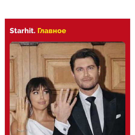
Starhit.
Главное