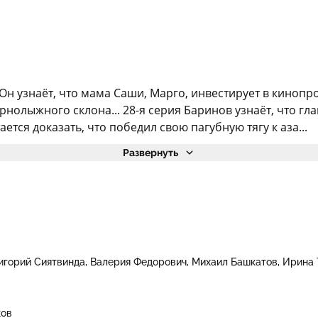
 Он узнаёт, что мама Саши, Марго, инвестирует в кинопр
нолыжного склона... 28-я серия Баринов узнаёт, что гл
ется доказать, что победил свою пагубную тягу к аза...
Развернуть
игорий Сиятвинда
Валерия Федорович
Михаил Башкатов
Ирина 
ков