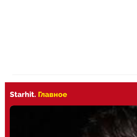
Starhit.
Главное