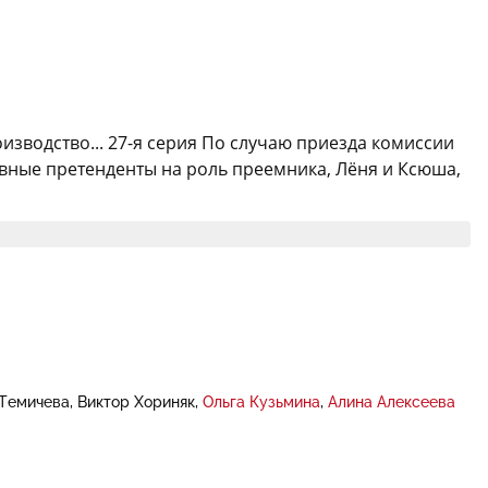
оизводство... 27-я серия По случаю приезда комиссии
авные претенденты на роль преемника, Лёня и Ксюша,
Темичева
Виктор Хориняк
Ольга Кузьмина
Алина Алексеева