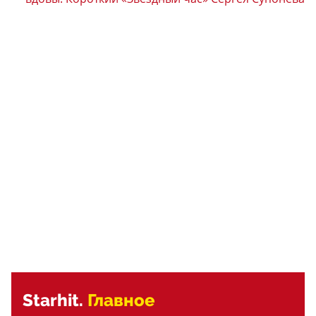
Starhit.
Главное