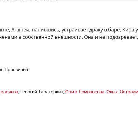
ипте, Андрей, напившись, устраивает драку в баре, Кира у
ременами в собственной внешности. Она и не подозревает
ан Просвирин
Красилов
Георгий Тараторкин
Ольга Ломоносова
Ольга Остроу