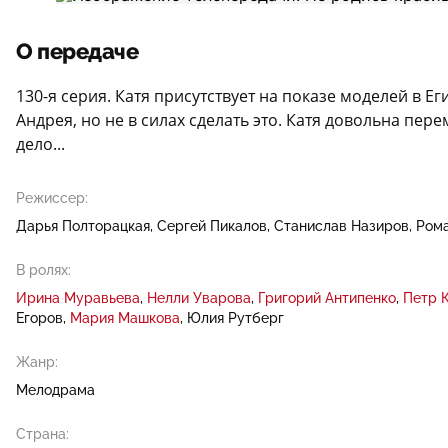
О передаче
130-я серия. Катя присутствует на показе моделей в Ег
Андрея, но не в силах сделать это. Катя довольна пе
дело...
Режиссер:
Дарья Полторацкая
Сергей Пикалов
Станислав Назиров
Ром
В ролях:
Ирина Муравьева
Нелли Уварова
Григорий Антипенко
Петр 
Егоров
Мария Машкова
Юлия Рутберг
Жанр:
Мелодрама
Страна: