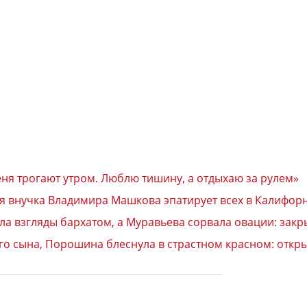
еня трогают утром. Люблю тишину, а отдыхаю за рулем»
яя внучка Владимира Машкова эпатирует всех в Калифор
ла взгляды бархатом, а Муравьева сорвала овации: закр
го сына, Порошина блеснула в страстном красном: откр