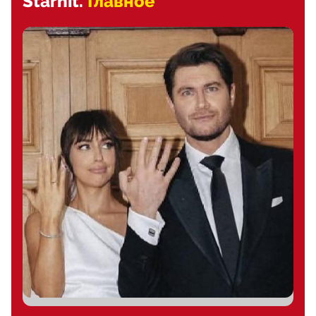
Starhit.
Главное