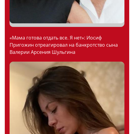
«Мама готова отдать все. Я нет»: Иосиф
Пригожин отреагировал на банкротство сына
Валерии Арсения Шульгина