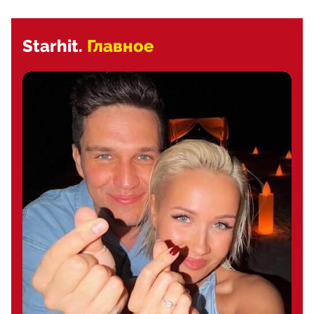
Starhit.
Главное