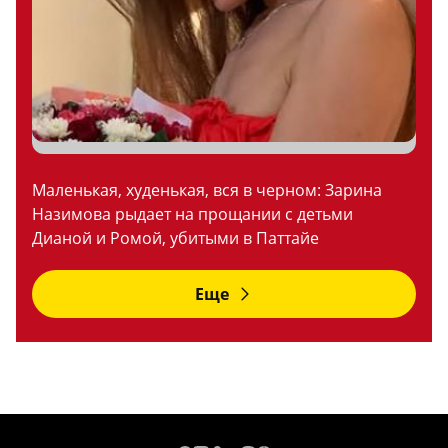
Маленькая, худенькая, вся в черном: Зарина
Назимова рыдает на прощании с детьми
Дианой и Ромой, убитыми в Паттайе
Еще