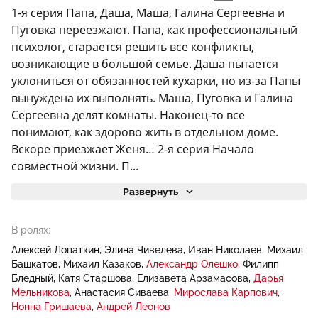
1-я серия Папа, Даша, Маша, Галина Сергеевна и
Пуговка переезжают. Папа, как профессиональный
психолог, старается решить все конфликты,
возникающие в большой семье. Даша пытается
уклониться от обязанностей кухарки, но из-за Папы
вынуждена их выполнять. Маша, Пуговка и Галина
Сергеевна делят комнаты. Наконец-то все
понимают, как здорово жить в отдельном доме.
Вскоре приезжает Женя… 2-я серия Начало
совместной жизни. П...
Развернуть
В ролях:
Алексей Лопаткин
Элина Чивелева
Иван Николаев
Михаил
Башкатов
Михаил Казаков
Александр Олешко
Филипп
Бледный
Катя Старшова
Елизавета Арзамасова
Дарья
Мельникова
Анастасия Сиваева
Мирослава Карпович
Нонна Гришаева
Андрей Леонов