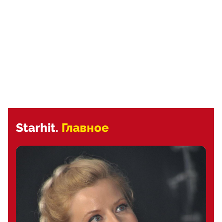
Starhit.
Главное