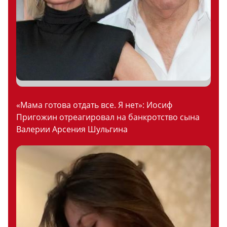
«Мама готова отдать все. Я нет»: Иосиф
Пригожин отреагировал на банкротство сына
Валерии Арсения Шульгина