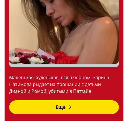
Маленькая, худенькая, вся в черном: Зарина
Назимова рыдает на прощании с детьми
Дианой и Ромой, убитыми в Паттайе
Еще