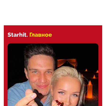
Starhit.
Главное