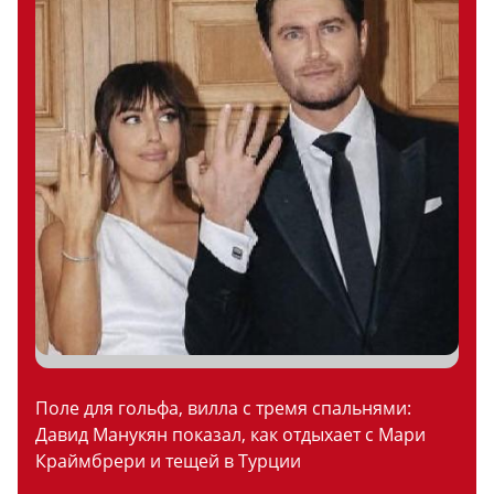
Поле для гольфа, вилла с тремя спальнями:
Давид Манукян показал, как отдыхает с Мари
Краймбрери и тещей в Турции