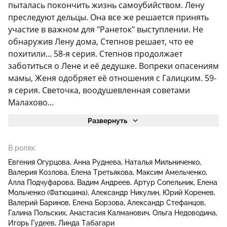
пыталась покончить жизнь самоубийством. Лену
преследуют дельцы. Она все же решается принять
участие в важном для "Ранеток" выступлении. Не
обнаружив Лену дома, Степнов решает, что ее
похитили... 58-я серия. Степнов продолжает
заботиться о Лене и её дедушке. Вопреки опасениям
мамы, Женя одобряет её отношения с Галицким. 59-
я серия. Светочка, воодушевленная советами
Малахово...
Развернуть
В ролях:
Евгения Огурцова
Анна Руднева
Наталья Мильниченко
Валерия Козлова
Елена Третьякова
Максим Амельченко
Алла Подчуфарова
Вадим Андреев
Артур Сопельник
Елена
Мольченко (Фатюшина)
Александр Никулин
Юрий Коренев
Валерий Баринов
Елена Борзова
Александр Стефанцов
Галина Польских
Анастасия Калманович
Ольга Недоводина
Игорь Гудеев
Линда Табагари