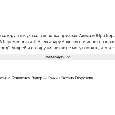
на которую им указала девочка-призрак. Алиса и Юра Ве
ей беременности. К Александру Авдееву начинает возвра
д". Андрей и его друзья никак не могут понять, что же 
Развернуть
атьяна Беличенко
Валерий Кочкин
Оксана Евзрезова