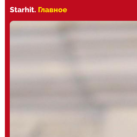
Starhit.
Главное